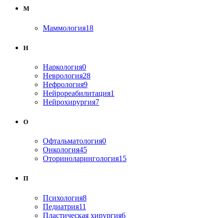
М
Маммология
18
Н
Наркология
0
Неврология
28
Нефрология
9
Нейрореабилитация
1
Нейрохирургия
7
О
Офтальматология
0
Онкология
45
Оториноларингология
15
П
Психология
8
Педиатрия
11
Пластическая хирургия
6