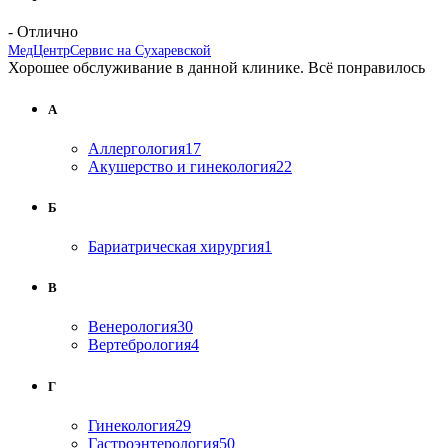
- Отлично
МедЦентрСервис на Сухаревской
Хорошее обслуживание в данной клинике. Всё понравилось
А
Аллергология
17
Акушерство и гинекология
22
Б
Бариатрическая хирургия
1
В
Венерология
30
Вертебрология
4
Г
Гинекология
29
Гастроэнтерология
50