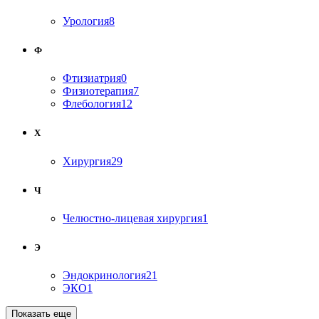
Урология
8
Ф
Фтизиатрия
0
Физиотерапия
7
Флебология
12
Х
Хирургия
29
Ч
Челюстно-лицевая хирургия
1
Э
Эндокринология
21
ЭКО
1
Показать еще