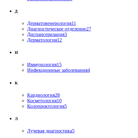
Д
Дерматовенерология
11
Диагностическое отделение
27
Диспансеризация
3
Дерматология
12
И
Иммунология
15
Инфекционные заболевания
4
К
Кардиология
28
Косметология
10
Колопроктология
5
Л
Лучевая диагностика
5