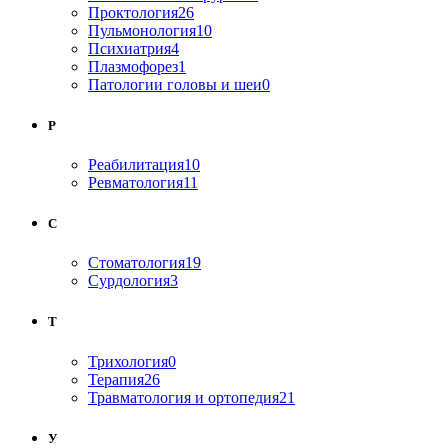
Проктология
26
Пульмонология
10
Психиатрия
4
Плазмофорез
1
Патологии головы и шеи
0
Р
Реабилитация
10
Ревматология
11
С
Стоматология
19
Сурдология
3
Т
Трихология
0
Терапия
26
Травматология и ортопедия
21
У