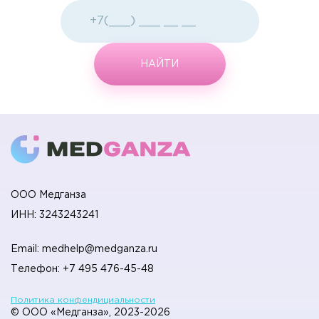
К
НАЙТИ
Кардиология
28
Косметология
10
Колопроктология
5
Л
Лучевая диагностика
5
ООО Медганза
ИНН: 3243243241
М
Email: medhelp@medganza.ru
Маммология
18
Телефон: +7 495 476-45-48
Политика конфендициальности
Н
© ООО «Медганза», 2023-2026