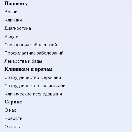
Пациенту
Наркология
0
Врачи
Неврология
28
Клиники
Нефрология
9
Диагностика
Нейрореабилитация
1
Услуги
Нейрохирургия
7
Справочник заболеваний
Профилактика заболеваний
Лекарства и бады
О
Клиникам и врачам
Офтальматология
0
Сотрудничество с врачами
Онкология
45
Сотрудничество с клиниками
Оториноларингология
15
Клинические исследования
Сервис
П
О нас
Новости
Психология
8
Отзывы
Педиатрия
11