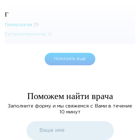
Г
Гинекология
29
Гастроэнтерология
50
Д
ПОКАЗАТЬ ЕЩЕ
Дерматовенерология
11
Диагностическое отделение
27
Диспансеризация
3
Поможем найти врача
Дерматология
12
Заполните форму и мы свяжемся с Вами в течение
10 минут
И
Иммунология
15
Инфекционные заболевания
4