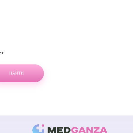
Онкомаммолог
3
Онкопроктолог
3
Оксигенобаротерапия
1
Онкодерматолог
10
ут
НАЙТИ
У
Уролог
24
9
УЗИ
13
 хирург
5