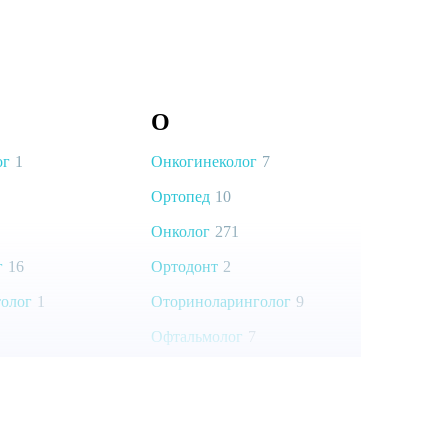
О
ог
1
Онкогинеколог
7
Ортопед
10
Онколог
271
г
16
Ортодонт
2
олог
1
Оториноларинголог
9
Офтальмолог
7
2
Онкоуролог
6
Офтальмохирург
4
Остеопат
3