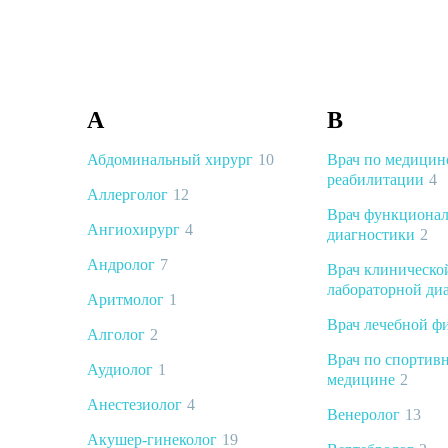
А
В
Абдоминальный хирург
10
Врач по медицин
реабилитации
4
Аллерголог
12
Врач функциона
Ангиохирург
4
диагностики
2
Андролог
7
Врач клиническо
лабораторной ди
Аритмолог
1
Врач лечебной ф
Алголог
2
Врач по спортив
Аудиолог
1
медицине
2
Анестезиолог
4
Венеролог
13
Акушер-гинеколог
19