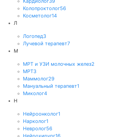
Кардиолог
39
Колопроктолог
56
Косметолог
14
Л
Логопед
3
Лучевой терапевт
7
М
МРТ и УЗИ молочных желез
2
МРТ
3
Маммолог
29
Мануальный терапевт
1
Миколог
4
Н
Нейроонколог
1
Нарколог
1
Невролог
56
Нейрохирург
16