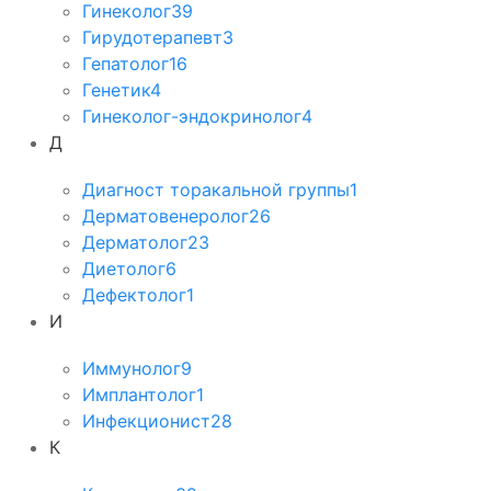
Гинеколог
39
Гирудотерапевт
3
Гепатолог
16
Генетик
4
Гинеколог-эндокринолог
4
Д
Диагност торакальной группы
1
Дерматовенеролог
26
Дерматолог
23
Диетолог
6
Дефектолог
1
И
Иммунолог
9
Имплантолог
1
Инфекционист
28
К