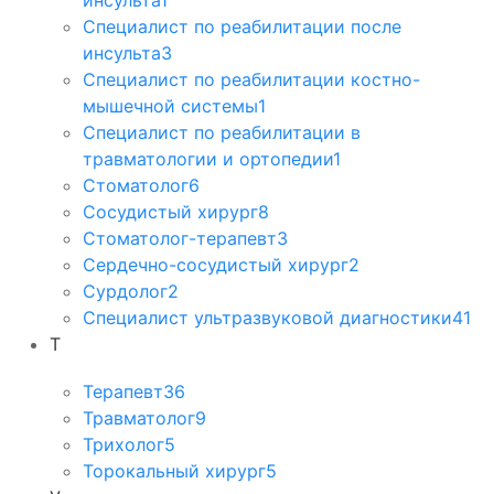
Специалист по реабилитации после
инсульта
3
Специалист по реабилитации костно-
мышечной системы
1
Специалист по реабилитации в
травматологии и ортопедии
1
Стоматолог
6
Сосудистый хирург
8
Стоматолог-терапевт
3
Сердечно-сосудистый хирург
2
Сурдолог
2
Специалист ультразвуковой диагностики
41
Т
Терапевт
36
Травматолог
9
Трихолог
5
Торокальный хирург
5