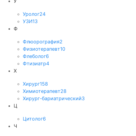
У
Уролог
24
УЗИ
13
Ф
Флюорография
2
Физиотерапевт
10
Флеболог
6
Фтизиатр
4
Х
Хирург
158
Химиотерапевт
28
Хирург-бариатрический
3
Ц
Цитолог
6
Ч