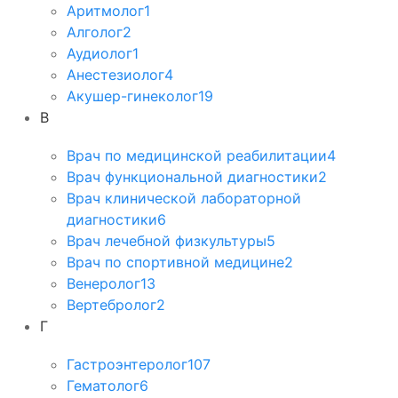
Аритмолог
1
Алголог
2
Аудиолог
1
Анестезиолог
4
Акушер-гинеколог
19
В
Врач по медицинской реабилитации
4
Врач функциональной диагностики
2
Врач клинической лабораторной
диагностики
6
Врач лечебной физкультуры
5
Врач по спортивной медицине
2
Венеролог
13
Вертебролог
2
Г
Гастроэнтеролог
107
Гематолог
6