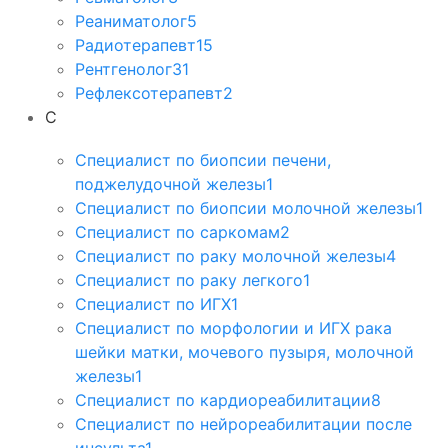
Реаниматолог
5
Радиотерапевт
15
Рентгенолог
31
Рефлексотерапевт
2
С
Специалист по биопсии печени,
поджелудочной железы
1
Специалист по биопсии молочной железы
1
Специалист по саркомам
2
Специалист по раку молочной железы
4
Специалист по раку легкого
1
Специалист по ИГХ
1
Специалист по морфологии и ИГХ рака
шейки матки, мочевого пузыря, молочной
железы
1
Специалист по кардиореабилитации
8
Специалист по нейрореабилитации после
инсульта
1