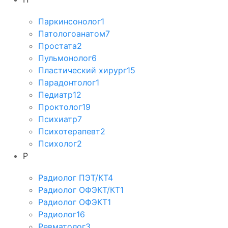
Паркинсонолог
1
Патологоанатом
7
Простата
2
Пульмонолог
6
Пластический хирург
15
Парадонтолог
1
Педиатр
12
Проктолог
19
Психиатр
7
Психотерапевт
2
Психолог
2
Р
Радиолог ПЭТ/КТ
4
Радиолог ОФЭКТ/КТ
1
Радиолог ОФЭКТ
1
Радиолог
16
Ревматолог
3