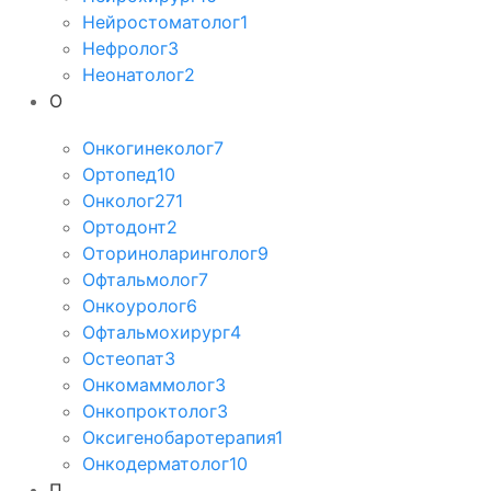
Нейростоматолог
1
Нефролог
3
Неонатолог
2
О
Онкогинеколог
7
Ортопед
10
Онколог
271
Ортодонт
2
Оториноларинголог
9
Офтальмолог
7
Онкоуролог
6
Офтальмохирург
4
Остеопат
3
Онкомаммолог
3
Онкопроктолог
3
Оксигенобаротерапия
1
Онкодерматолог
10
П